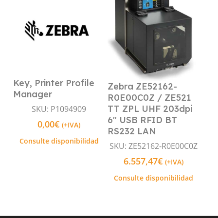
Key, Printer Profile
Zebra ZE52162-
Leer Más
Leer Más
Manager
R0E00C0Z / ZE521
TT ZPL UHF 203dpi
SKU: P1094909
6″ USB RFID BT
0,00
€
(+IVA)
RS232 LAN
Consulte disponibilidad
SKU: ZE52162-R0E00C0Z
6.557,47
€
(+IVA)
Consulte disponibilidad