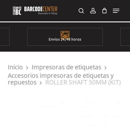
Skip
Menu
to
search
account
main
content
Envíos 24/48 horas
Inicio
Impresoras de etiquetas
Accesorios impresoras de etiquetas y
repuestos
ROLLER SHAFT 50MM (KIT)