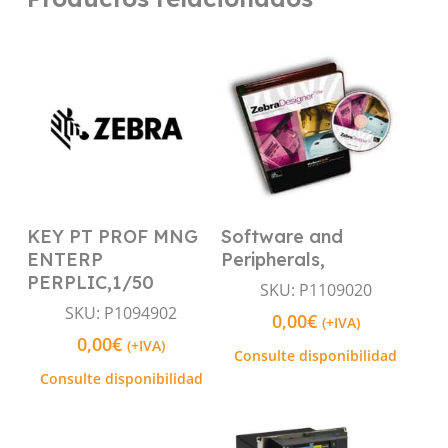
KEY PT PROF MNG
Software and
Leer Más
Leer Más
ENTERP
Peripherals,
PERPLIC,1/50
SKU: P1109020
SKU: P1094902
0,00
€
(+IVA)
0,00
€
(+IVA)
Consulte disponibilidad
Consulte disponibilidad