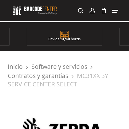
Skip
Menu
to
search
account
main
content
Envíos 24/48 horas
Inicio
Software y servicios
Contratos y garantías
MC31XX 3Y
SERVICE CENTER SELECT