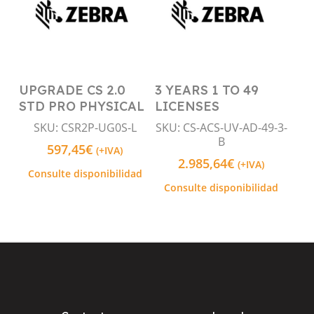
UPGRADE CS 2.0
3 YEARS 1 TO 49
Leer Más
Leer Más
STD PRO PHYSICAL
LICENSES
SKU: CSR2P-UG0S-L
SKU: CS-ACS-UV-AD-49-3-
B
597,45
€
(+IVA)
2.985,64
€
(+IVA)
Consulte disponibilidad
Consulte disponibilidad