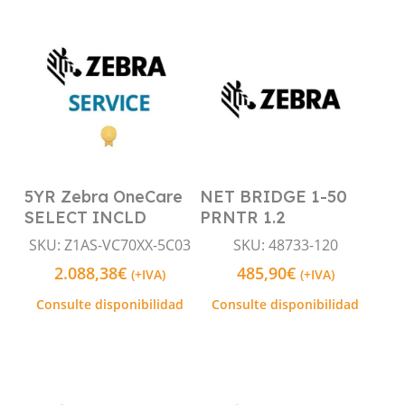
5YR Zebra OneCare
NET BRIDGE 1-50
Leer Más
Leer Más
SELECT INCLD
PRNTR 1.2
SKU: Z1AS-VC70XX-5C03
SKU: 48733-120
2.088,38
€
485,90
€
(+IVA)
(+IVA)
Consulte disponibilidad
Consulte disponibilidad