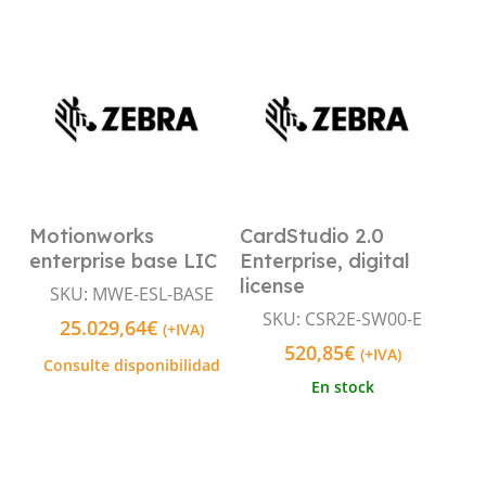
Motionworks
CardStudio 2.0
Leer Más
Añadir Al Carrito
enterprise base LIC
Enterprise, digital
license
SKU: MWE-ESL-BASE
SKU: CSR2E-SW00-E
25.029,64
€
(+IVA)
520,85
€
(+IVA)
Consulte disponibilidad
En stock