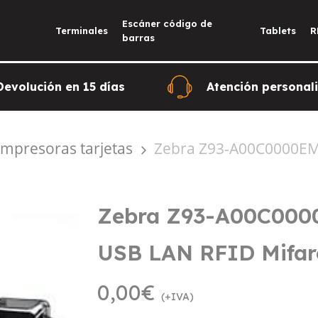
Escáner código de
Terminales
Tablets
R
barras
Devolución en 15 días
Atención personal
Impresoras tarjetas
Zebra Z93-A00C0000EM0
Zebra Z93-A00C000
USB LAN RFID Mifar
0,00
€
(+IVA)