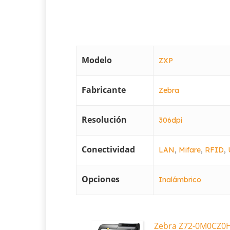
Modelo
ZXP
Fabricante
Zebra
Resolución
306dpi
Conectividad
LAN
,
Mifare
,
RFID
,
Opciones
Inalámbrico
Zebra Z72-0M0CZ0