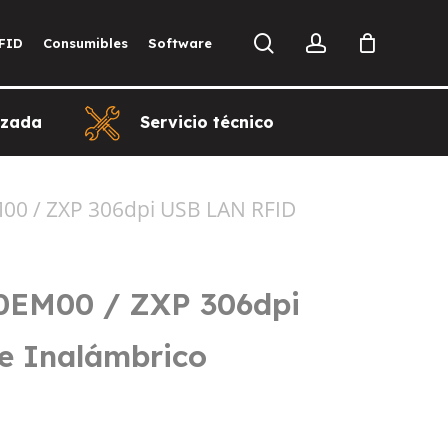
search
account
FID
Consumibles
Software
izada
Servicio técnico
0 / ZXP 306dpi USB LAN RFID
0EM00 / ZXP 306dpi
e Inalámbrico