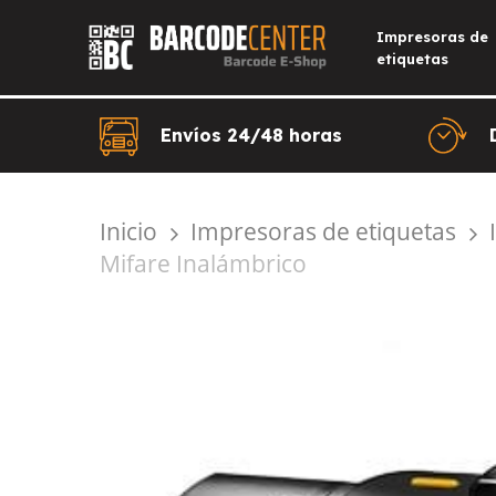
Skip
to
Impresoras de
main
etiquetas
content
Envíos 24/48 horas
Inicio
Impresoras de etiquetas
Mifare Inalámbrico