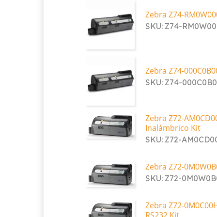
Zebra Z74-RM0W000
SKU: Z74-RM0W0
Zebra Z74-000C0B0
SKU: Z74-000C0B
Zebra Z72-AM0CD00
Inalámbrico Kit
SKU: Z72-AM0CD
Zebra Z72-0M0W0B0
SKU: Z72-0M0W0
Zebra Z72-0M0C00H
RS232 Kit